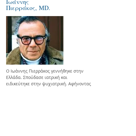
Ιωάννης
Πιερράκος, MD.
Ο Ιωάννης Πιερράκος γεννήθηκε στην
Ελλάδα. Σπούδασε ιατρική και
ειδικεύτηκε στην ψυχιατρική. Αφήνοντας
την Ελλάδα, για να συνεχίσει τις σπουδές
του, πήγε στις Ηνωμένες Πολιτείες όπου
συναντήθηκε και σπούδασε με τον
Wilhelm Reich. Μαζί με τον Alexander
Lowen, επίσης φοιτητή του Reich, ίδρυσε
την Bioenergetic Analysis (Βιοενεργητική
Ανάλυση). Ενσωμάτωσε την κατανόησή
του για τη φύση των πεδίων της