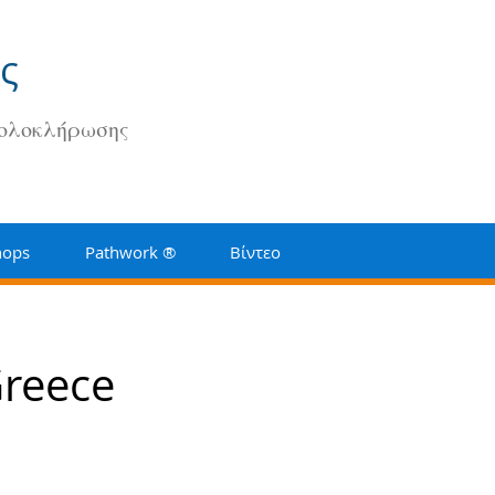
ς
 ολοκλήρωσης
hops
Pathwork ®
Βίντεο
Greece