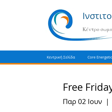
Ινστιτ
Κέντρο σωμα
Κεντρική Σελίδα
Core Energeti
Free Frida
Παρ 02 Ιουν
  | 