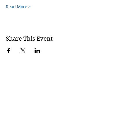
Read More >
Share This Event
Ινστιτούτο Core
Energetics Ελλάδας
Θεραπευτής
Core
Βρείτε τον θεραπευτή σας