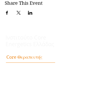
Share This Event
Ινστιτούτο Core
Energetics Ελλάδας
Θεραπευτής
Core
Βρείτε τον θεραπευτή σας
Επικοινωνία
Διεύθυνση:
Πλατεία Καρύτση 5,
10561 Αθήνα