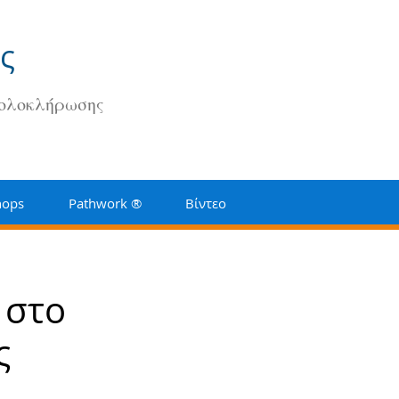
ς
 ολοκλήρωσης
hops
Pathwork ®
Βίντεο
 στο
ς