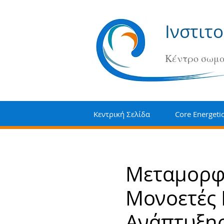
Ινστιτ
Κέντρο σωμα
Κεντρική Σελίδα
Core Energeti
Μεταμορφώ
Μονοετές
Ανάπτυξης