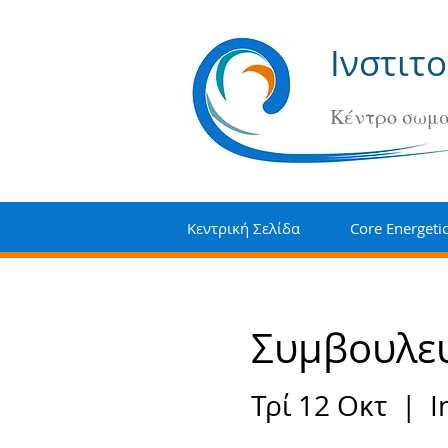
Ινστιτ
Κέντρο σωμα
Κεντρική Σελίδα
Core Energeti
Συμβουλευ
Τρί 12 Οκτ
  |  
I