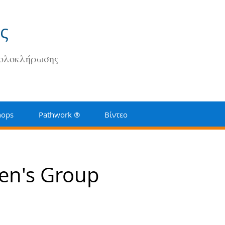
ς
 ολοκλήρωσης
hops
Pathwork ®
Βίντεο
en's Group