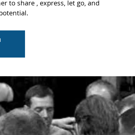
 to share , express, let go, and
potential.
d