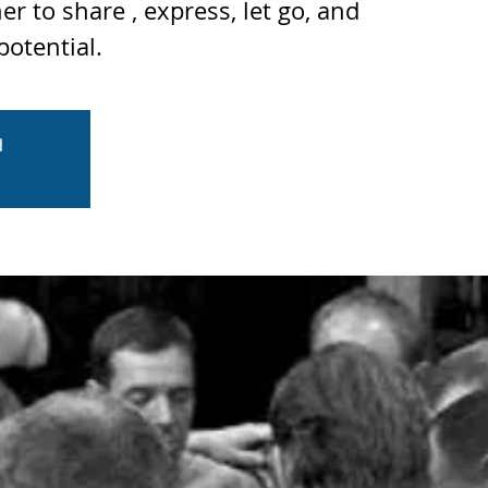
 to share , express, let go, and
potential.
d