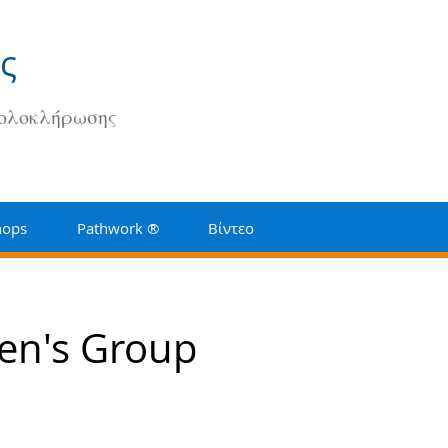
ς
 ολοκλήρωσης
hops
Pathwork ®
Βίντεο
en's Group