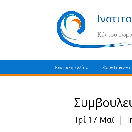
Ινστιτ
Κέντρο σωμα
Κεντρική Σελίδα
Core Energeti
Συμβουλευ
Τρί 17 Μαΐ
  |  
I