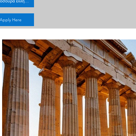
Μπροσούρα ελληνικά
Apply Here