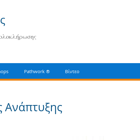
ς
 ολοκλήρωσης
hops
Pathwork ®
Βίντεο
ς Ανάπτυξης