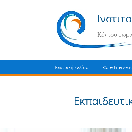
Ινστιτ
Κέντρο σωμα
Κεντρική Σελίδα
Core Energeti
Εκπαιδευτι