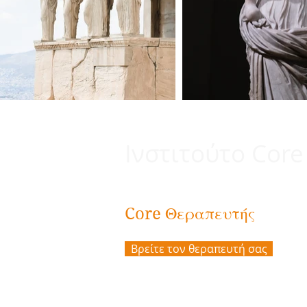
Ινστιτούτο Core
Θεραπευτής
Core
Βρείτε τον θεραπευτή σας