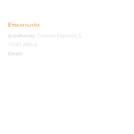
Επικοινωνία
Διεύθυνση:
Πλατεία Καρύτση 5,
10561 Αθήνα
Email:
coreenergeticsgreece@gmail.com
Tηλ.:
30 6944929423
Code of Ethics
Επισκεφτείτε μας στο
Facebook & Instagram
© 2020, Institute of Core Energetics Greece
Terms of use
|
Copyright Notice & ®