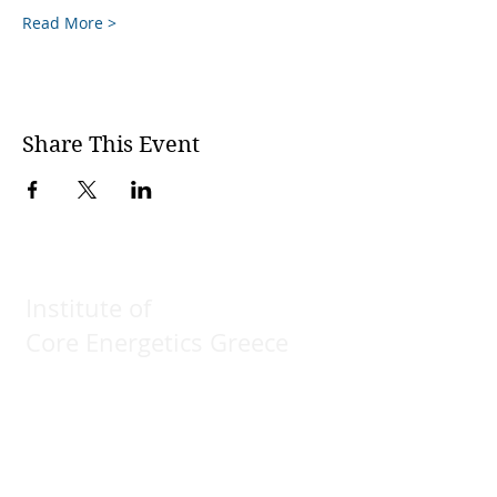
Read More >
Share This Event
Institute of
Core Energetics Greece
Core Practitioner
Find your practitioner